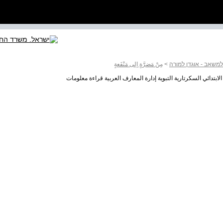
טרד למשאב - אוגדן למורה
>
مِنْ مَضرَّةٍ إلى مَنْفَعةٍ
 الابتدائي السكرتارية التبوية إدارة المعارف العربية قراءة معلومات