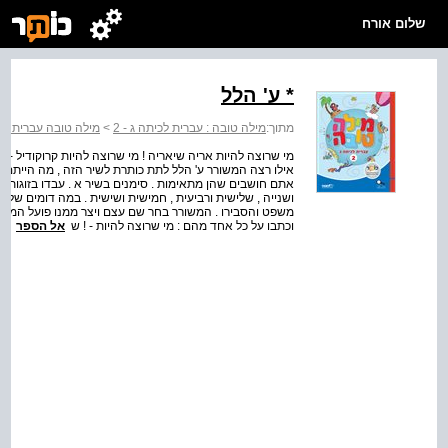
שלום אורח
* ע' הלל
מתוך:
מילה טובה : עברית לכיתה ג - 2
>
מילה טובה עברית לכי
אילו רצה המשורר ע' הלל לתת כותרת לשיר הזה , מה הייתם מ
אתם חושבים שהן מתאימות . סימנים בשיר א . עבדו בזוגות 
ושנייה , שלישית ורביעית , חמישית ושישית . במה דומים שלושת
משפט והסבירו . המשורר בחר שם עצם ויצר ממנו פועל המשורר 
וכתבו על כל אחד מהם : מי שרוצה להיות - ! ש
אל הספר