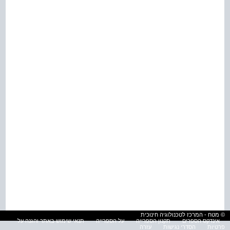
© מטח - המרכז לטכנולוגיה חינוכית
אינדקס הספרים
תקנון הספרייה
על הספרייה
תנאי שימוש באתר והגנה על
פרטיות
הסדרי נגישות
עזרה