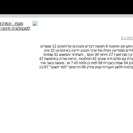
תה ג 2
תאנים , נרקיסים וכמה צפורים 5 ספור לט"ו בשבט 6 הקיסר , הזקן ועץ התאנה 6 חמשה דברים מענינים על תאנים 11 שומרים
על הטבע 13 להציל את הנרקיסים של סבא יונה טפר 13 תלמידים ממודיעין הצילו את ערכי הטבע ידיעה באינטרנט 22 איזו
צפור זאת ? 26 קטעים ותמונות מתוך מגדירי צפורים : הופך גרון ( סבראש ) 27 הירגזי 30 הנקר , השחרור והפשוש 31 שמחה
וששון 37 שתי גברות 38 גברת עם כלבלב שמואל מרשק 38 גברת עם סלים חיה שנהב 42 תהלוכות , כרזות ואריה בתחפשת 47
תהלוכות פורים קטע מידע 47 כרזות לפורים 49 אזני המן - מתכון 54 שמח בעברית 58 למה כן ולמה לא ? או : מעשה בשני גורו
אברהם שלונסקי 58 ( מי שרוצה להיות אריה ) ע' הלל 64 האקדמיה ללשון העברית קטע מידע 66 דף מתוך "למד לשונך" 67 בין