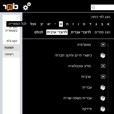
הצג לפי כיתה:
נמצאו 0
לכל הספרייה
א
ב
ג
ד
ה
ו
ז
ח
ט
י
יא
יב
הכל
ספרים
בקטגוריה
הצג ספרים :
לדוברי עברית
לדוברי ערבית
לכולם
הצג ע''פ:
גאוגרפיה
תמונת
כריכה
רשימה
כישורי חיים וחינוך חברתי
מדע וטכנולוגיה
ערבית
עברית
עברית כשפה שנייה
פיזיקה