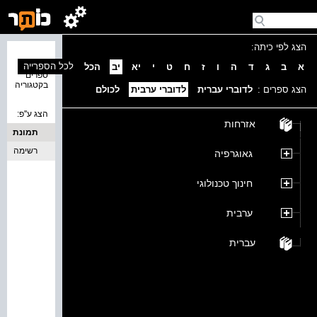
הצג לפי כיתה:
נמצאו 0
לכל הספרייה
א
ב
ג
ד
ה
ו
ז
ח
ט
י
יא
יב
הכל
ספרים
בקטגוריה
הצג ספרים :
לדוברי עברית
לדוברי ערבית
לכולם
הצג ע''פ:
אזרחות
תמונת
כריכה
רשימה
גאוגרפיה
חינוך טכנולוגי
ערבית
עברית