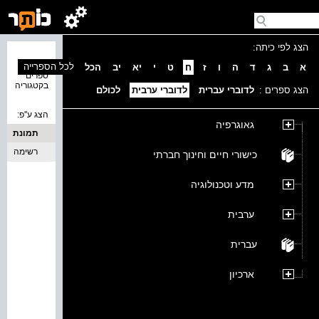
הצג לפי כיתה:
נמצאו 0
לכל הספרייה
א
ב
ג
ד
ה
ו
ז
ח
ט
י
יא
יב
הכל
ספרים
בקטגוריה
הצג ספרים :
לדוברי עברית
לדוברי ערבית
לכולם
הצג ע''פ:
גאוגרפיה
תמונת
כריכה
רשימה
כישורי חיים וחינוך חברתי
מדע וטכנולוגיה
ערבית
עברית
ארכיון