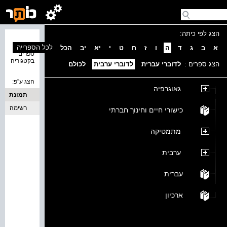
הצג לפי כיתה:
נמצאו 0
לכל הספרייה
א
ב
ג
ד
ה
ו
ז
ח
ט
י
יא
יב
הכל
ספרים
בקטגוריה
הצג ספרים :
לדוברי עברית
לדוברי ערבית
לכולם
הצג ע''פ:
גאוגרפיה
תמונת
כריכה
רשימה
כישורי חיים וחינוך חברתי
מתמטיקה
ערבית
עברית
ארכיון