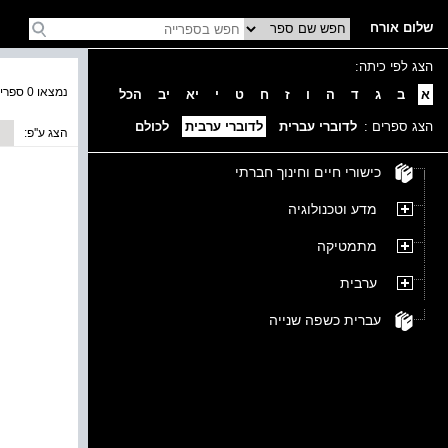
שלום אורח
הצג לפי כיתה:
נמצאו 0 ספרים בקטגוריה
א
ב
ג
ד
ה
ו
ז
ח
ט
י
יא
יב
הכל
הצג ספרים :
לדוברי עברית
לדוברי ערבית
לכולם
הצג ע''פ:
כישורי חיים וחינוך חברתי
מדע וטכנולוגיה
מתמטיקה
ערבית
עברית כשפה שנייה