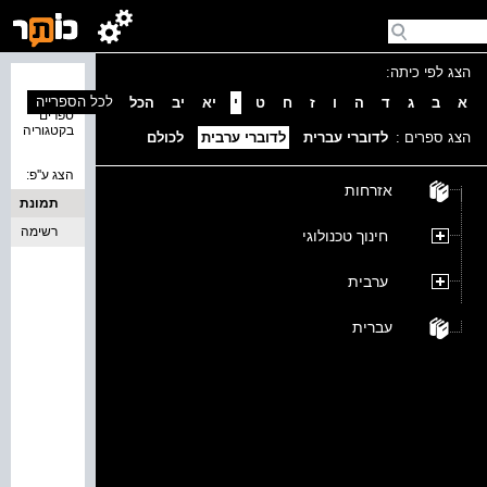
הצג לפי כיתה:
נמצאו 0
לכל הספרייה
א
ב
ג
ד
ה
ו
ז
ח
ט
י
יא
יב
הכל
ספרים
בקטגוריה
הצג ספרים :
לדוברי עברית
לדוברי ערבית
לכולם
הצג ע''פ:
אזרחות
תמונת
כריכה
רשימה
חינוך טכנולוגי
ערבית
עברית