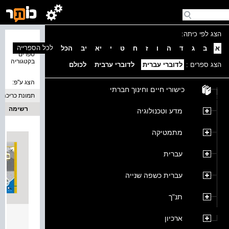
הצג לפי כיתה:
נמצאו 3
לכל הספרייה
א
ב
ג
ד
ה
ו
ז
ח
ט
י
יא
יב
הכל
ספרים
בקטגוריה
הצג ספרים :
לדוברי עברית
לדוברי ערבית
לכולם
הצג ע''פ:
כישורי חיים וחינוך חברתי
תמונת כריכה
רשימה
מדע וטכנולוגיה
מתמטיקה
עברית
עברית כשפה שנייה
תנ"ך
מדריך
ארכיון