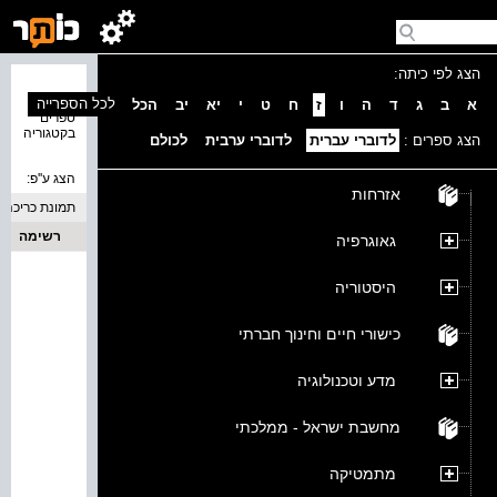
הצג לפי כיתה:
נמצאו 0
לכל הספרייה
א
ב
ג
ד
ה
ו
ז
ח
ט
י
יא
יב
הכל
ספרים
בקטגוריה
הצג ספרים :
לדוברי עברית
לדוברי ערבית
לכולם
הצג ע''פ:
אזרחות
תמונת כריכה
רשימה
גאוגרפיה
היסטוריה
כישורי חיים וחינוך חברתי
מדע וטכנולוגיה
מחשבת ישראל - ממלכתי
מתמטיקה