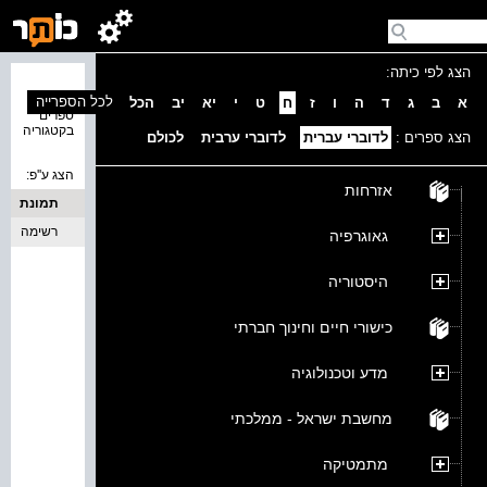
הצג לפי כיתה:
נמצאו 0
לכל הספרייה
א
ב
ג
ד
ה
ו
ז
ח
ט
י
יא
יב
הכל
ספרים
בקטגוריה
הצג ספרים :
לדוברי עברית
לדוברי ערבית
לכולם
הצג ע''פ:
אזרחות
תמונת
כריכה
רשימה
גאוגרפיה
היסטוריה
כישורי חיים וחינוך חברתי
מדע וטכנולוגיה
מחשבת ישראל - ממלכתי
מתמטיקה