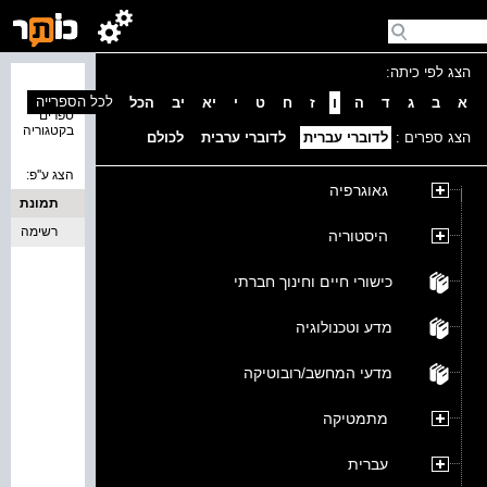
הצג לפי כיתה:
נמצאו 0
לכל הספרייה
א
ב
ג
ד
ה
ו
ז
ח
ט
י
יא
יב
הכל
ספרים
בקטגוריה
הצג ספרים :
לדוברי עברית
לדוברי ערבית
לכולם
הצג ע''פ:
גאוגרפיה
תמונת
כריכה
רשימה
היסטוריה
כישורי חיים וחינוך חברתי
מדע וטכנולוגיה
מדעי המחשב/רובוטיקה
מתמטיקה
עברית