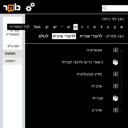
הצג לפי כיתה:
נמצאו 0
לכל הספרייה
א
ב
ג
ד
ה
ו
ז
ח
ט
י
יא
יב
הכל
ספרים
בקטגוריה
הצג ספרים :
לדוברי עברית
לדוברי ערבית
לכולם
הצג ע''פ:
גאוגרפיה
תמונת
כריכה
רשימה
כישורי חיים וחינוך חברתי
מדע וטכנולוגיה
ערבית
עברית
ארכיון