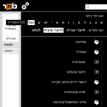
הצג לפי כיתה:
נמצאו 0
לכל הספרייה
א
ב
ג
ד
ה
ו
ז
ח
ט
י
יא
יב
הכל
ספרים
בקטגוריה
הצג ספרים :
לדוברי עברית
לדוברי ערבית
לכולם
הצג ע''פ:
אזרחות
תמונת
כריכה
רשימה
אנגלית
גאוגרפיה
חינוך טכנולוגי
כישורי חיים וחינוך חברתי
מדע וטכנולוגיה
מדעי המחשב/רובוטיקה