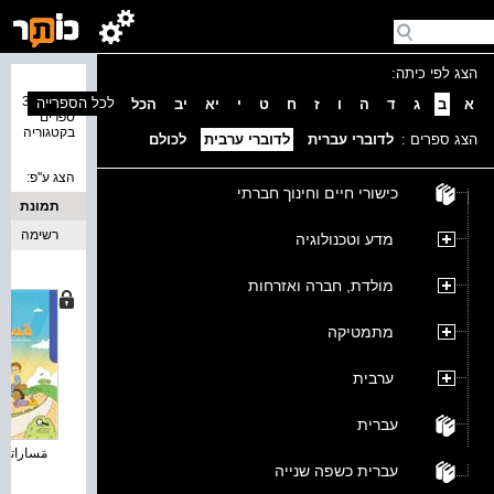
הצג לפי כיתה:
נמצאו 30
לכל הספרייה
א
ב
ג
ד
ה
ו
ז
ח
ט
י
יא
יב
הכל
ספרים
בקטגוריה
הצג ספרים :
לדוברי עברית
לדוברי ערבית
לכולם
הצג ע''פ:
כישורי חיים וחינוך חברתי
תמונת
כריכה
רשימה
מדע וטכנולוגיה
מולדת, חברה ואזרחות
מתמטיקה
ערבית
עברית
مَساراتي 
עברית כשפה שנייה