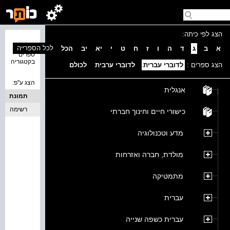
הצג לפי כיתה:
נמצאו 0
לכל הספרייה
א
ב
ג
ד
ה
ו
ז
ח
ט
י
יא
יב
הכל
ספרים
בקטגוריה
הצג ספרים :
לדוברי עברית
לדוברי ערבית
לכולם
הצג ע''פ:
אנגלית
תמונת
כריכה
רשימה
כישורי חיים וחינוך חברתי
מדע וטכנולוגיה
מולדת, חברה ואזרחות
מתמטיקה
עברית
עברית כשפה שנייה