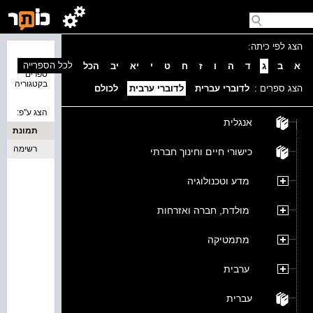
הצג לפי כיתה:
נמצאו 0
לכל הספרייה
א
ב
ג
ד
ה
ו
ז
ח
ט
י
יא
יב
הכל
ספרים
בקטגוריה
הצג ספרים :
לדוברי עברית
לדוברי ערבית
לכולם
הצג ע''פ:
אנגלית
תמונת
כריכה
רשימה
כישורי חיים וחינוך חברתי
מדע וטכנולוגיה
מולדת, חברה ואזרחות
מתמטיקה
ערבית
עברית