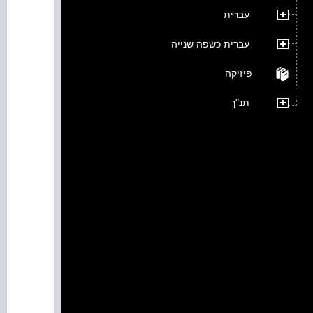
עברית
עברית כשפה שנייה
פיזיקה
תנ"ך