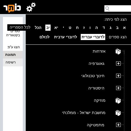
הצג לפי כיתה:
נמצאו 0
לכל הספרייה
א
ב
ג
ד
ה
ו
ז
ח
ט
י
יא
יב
הכל
ספרים
בקטגוריה
הצג ספרים :
לדוברי עברית
לדוברי ערבית
לכולם
הצג ע''פ:
אזרחות
תמונת
כריכה
רשימה
גאוגרפיה
חינוך טכנולוגי
היסטוריה
מוזיקה
מחשבת ישראל - ממלכתי
מתמטיקה