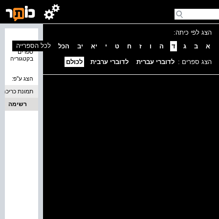
הצג לפי כיתה:
נמצאו 0
לכל הספרייה
א
ב
ג
ד
ה
ו
ז
ח
ט
י
יא
יב
הכל
ספרים
בקטגוריה
הצג ספרים :
לדוברי עברית
לדוברי ערבית
לכולם
הצג ע''פ:
תמונת כריכה
רשימה