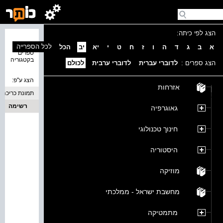
הצג לפי כיתה:
נמצאו 0
לכל הספרייה
א
ב
ג
ד
ה
ו
ז
ח
ט
י
יא
יב
הכל
ספרים
בקטגוריה
הצג ספרים :
לדוברי עברית
לדוברי ערבית
לכולם
הצג ע''פ:
אזרחות
תמונת כריכה
רשימה
גאוגרפיה
חינוך טכנולוגי
היסטוריה
מוזיקה
מחשבת ישראל - ממלכתי
מתמטיקה