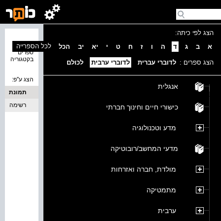
הצג לפי כיתה:
נמצאו 0
לכל הספרייה
א
ב
ג
ד
ה
ו
ז
ח
ט
י
יא
יב
הכל
ספרים
בקטגוריה
הצג ספרים :
לדוברי עברית
לדוברי ערבית
לכולם
הצג ע''פ:
אנגלית
תמונת
כריכה
רשימה
כישורי חיים וחינוך חברתי
מדע וטכנולוגיה
מדעי המחשב/רובוטיקה
מולדת, חברה ואזרחות
מתמטיקה
ערבית