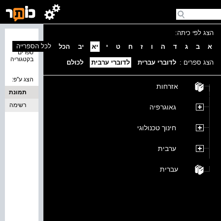
הצג לפי כיתה:
נמצאו 0
לכל הספרייה
א
ב
ג
ד
ה
ו
ז
ח
ט
י
יא
יב
הכל
ספרים
בקטגוריה
הצג ספרים :
לדוברי עברית
לדוברי ערבית
לכולם
הצג ע''פ:
אזרחות
תמונת
כריכה
רשימה
גאוגרפיה
חינוך טכנולוגי
ערבית
עברית