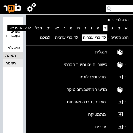
הצג לפי כיתה:
נמצאו 0
לכל הספרייה
א
ב
ג
ד
ה
ו
ז
ח
ט
י
יא
יב
הכל
ספרים
בקטגוריה
הצג ספרים :
לדוברי עברית
לדוברי ערבית
לכולם
הצג ע''פ:
אנגלית
תמונת
כריכה
רשימה
כישורי חיים וחינוך חברתי
מדע וטכנולוגיה
מדעי המחשב/רובוטיקה
מולדת, חברה ואזרחות
מתמטיקה
עברית