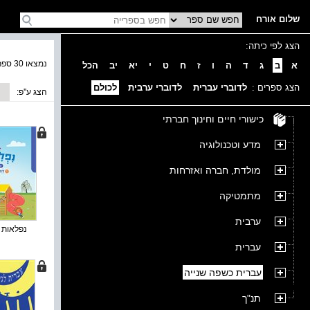
שלום אורח
הצג לפי כיתה:
נמצאו 30 ספרים בקטגוריה
א
ב
ג
ד
ה
ו
ז
ח
ט
י
יא
יב
הכל
הצג ספרים :
לדוברי עברית
לדוברי ערבית
לכולם
הצג ע''פ:
כישורי חיים וחינוך חברתי
מדע וטכנולוגיה
מולדת, חברה ואזרחות
מתמטיקה
ערבית
נפלאות ב 
עברית
עברית כשפה שנייה
תנ"ך