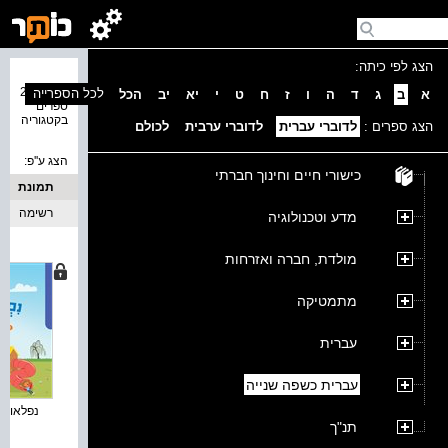
הצג לפי כיתה:
נמצאו 28
לכל הספרייה
א
ב
ג
ד
ה
ו
ז
ח
ט
י
יא
יב
הכל
ספרים
בקטגוריה
הצג ספרים :
לדוברי עברית
לדוברי ערבית
לכולם
הצג ע''פ:
כישורי חיים וחינוך חברתי
תמונת
כריכה
רשימה
מדע וטכנולוגיה
מולדת, חברה ואזרחות
מתמטיקה
עברית
עברית כשפה שנייה
נפלאות ב 
תנ"ך