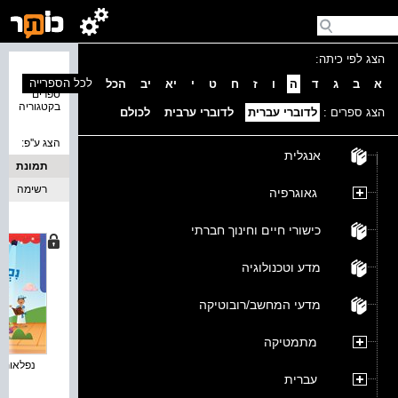
הצג לפי כיתה:
נמצאו 5
לכל הספרייה
א
ב
ג
ד
ה
ו
ז
ח
ט
י
יא
יב
הכל
ספרים
בקטגוריה
הצג ספרים :
לדוברי עברית
לדוברי ערבית
לכולם
הצג ע''פ:
אנגלית
תמונת
כריכה
רשימה
גאוגרפיה
כישורי חיים וחינוך חברתי
מדע וטכנולוגיה
מדעי המחשב/רובוטיקה
מתמטיקה
נפלאות - 
עברית