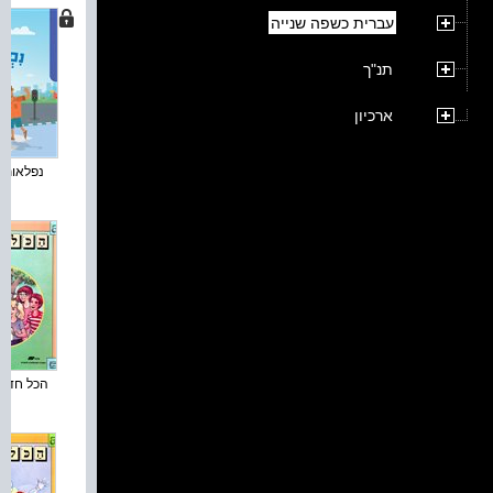
עברית כשפה שנייה
תנ"ך
ארכיון
נפלאות - 
הכל חדש :