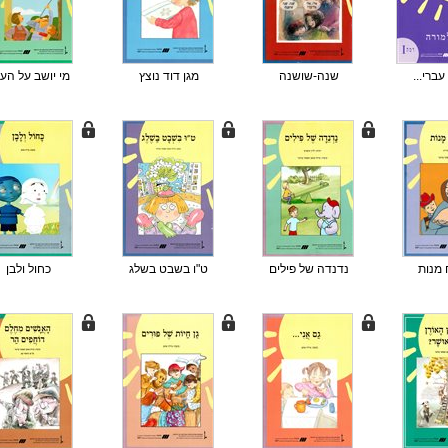
עברי...
שנה-שושנה
מגן דוד נוצץ
מי יושב על הע
מנות
נדנדה של פילים
ט"ו בשבט בשלג
כחול ולבן