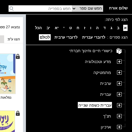
שלום אורח
הצג לפי כיתה:
נמצאו 27 ספרים בקטגוריה
א
ב
ג
ד
ה
ו
ז
ח
ט
י
יא
יב
הכל
הצג ספרים :
לדוברי עברית
לדוברי ערבית
לכולם
הצג ע''פ:
כישורי חיים וחינוך חברתי
מדע וטכנולוגיה
מתמטיקה
ערבית
עברית
נפלאות א 
עברית כשפה שנייה
תנ"ך
ארכיון