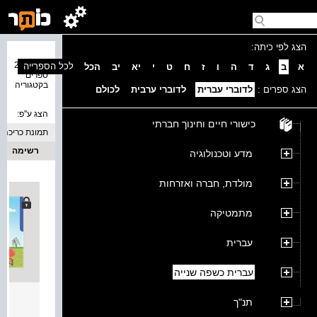
הצג לפי כיתה:
נמצאו 28
לכל הספרייה
א
ב
ג
ד
ה
ו
ז
ח
ט
י
יא
יב
הכל
ספרים
בקטגוריה
הצג ספרים :
לדוברי עברית
לדוברי ערבית
לכולם
הצג ע''פ:
כישורי חיים וחינוך חברתי
תמונת כריכה
רשימה
מדע וטכנולוגיה
מולדת, חברה ואזרחות
מתמטיקה
עברית
עברית כשפה שנייה
נפלאות ב
תנ"ך