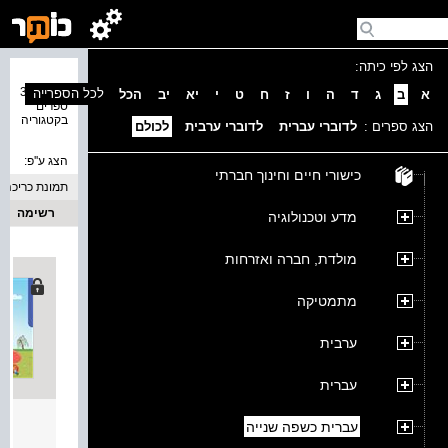
הצג לפי כיתה:
נמצאו 30
לכל הספרייה
א
ב
ג
ד
ה
ו
ז
ח
ט
י
יא
יב
הכל
ספרים
בקטגוריה
הצג ספרים :
לדוברי עברית
לדוברי ערבית
לכולם
הצג ע''פ:
כישורי חיים וחינוך חברתי
תמונת כריכה
רשימה
מדע וטכנולוגיה
מולדת, חברה ואזרחות
מתמטיקה
ערבית
עברית
נפלאות ב
עברית כשפה שנייה