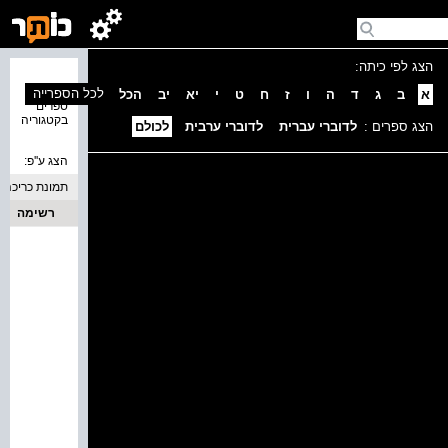
הצג לפי כיתה:
נמצאו 0
לכל הספרייה
א
ב
ג
ד
ה
ו
ז
ח
ט
י
יא
יב
הכל
ספרים
בקטגוריה
הצג ספרים :
לדוברי עברית
לדוברי ערבית
לכולם
הצג ע''פ:
תמונת כריכה
רשימה