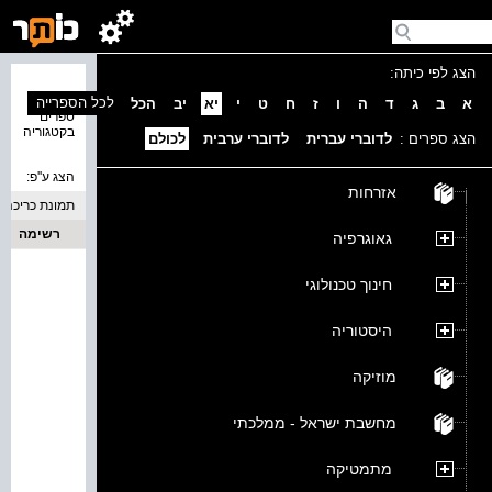
הצג לפי כיתה:
נמצאו 0
לכל הספרייה
א
ב
ג
ד
ה
ו
ז
ח
ט
י
יא
יב
הכל
ספרים
בקטגוריה
הצג ספרים :
לדוברי עברית
לדוברי ערבית
לכולם
הצג ע''פ:
אזרחות
תמונת כריכה
רשימה
גאוגרפיה
חינוך טכנולוגי
היסטוריה
מוזיקה
מחשבת ישראל - ממלכתי
מתמטיקה