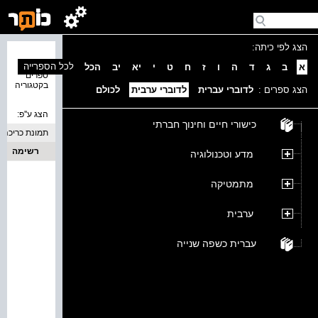
הצג לפי כיתה:
נמצאו 0
לכל הספרייה
א
ב
ג
ד
ה
ו
ז
ח
ט
י
יא
יב
הכל
ספרים
בקטגוריה
הצג ספרים :
לדוברי עברית
לדוברי ערבית
לכולם
הצג ע''פ:
כישורי חיים וחינוך חברתי
תמונת כריכה
רשימה
מדע וטכנולוגיה
מתמטיקה
ערבית
עברית כשפה שנייה