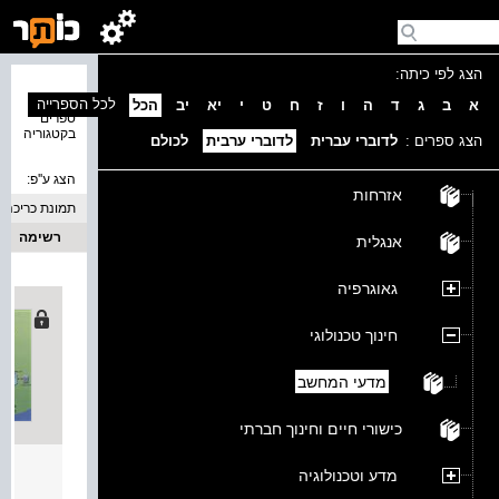
הצג לפי כיתה:
נמצאו 1
לכל הספרייה
א
ב
ג
ד
ה
ו
ז
ח
ט
י
יא
יב
הכל
ספרים
בקטגוריה
הצג ספרים :
לדוברי עברית
לדוברי ערבית
לכולם
הצג ע''פ:
אזרחות
תמונת כריכה
רשימה
אנגלית
גאוגרפיה
חינוך טכנולוגי
מדעי המחשב
כישורי חיים וחינוך חברתי
مدخل إلى الب
מדע וטכנולוגיה