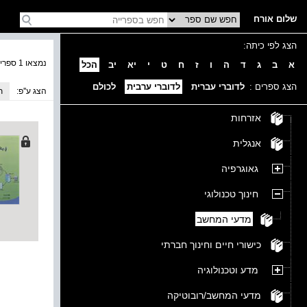
שלום אורח
הצג לפי כיתה:
נמצאו 1 ספרים בקטגוריה
א
ב
ג
ד
ה
ו
ז
ח
ט
י
יא
יב
הכל
הצג ספרים :
לדוברי עברית
לדוברי ערבית
לכולם
הצג ע''פ:
ת
אזרחות
אנגלית
גאוגרפיה
חינוך טכנולוגי
מדעי המחשב
כישורי חיים וחינוך חברתי
מדע וטכנולוגיה
מדעי המחשב/רובוטיקה