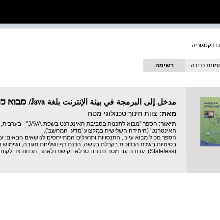
מונת כריכה
רשימה
مدخل إلى البرمجة في بيئة الإنترنت بلغة Java/ מבוא לתכנות בסביבת האינטרנט בשפת Java
מאת:
צוות חינוך טכנולוגי מטח
תיאור:
הספר "מבוא לתכנות 
האינטרנט' (היחידה השלישית במקצוע 'מדעי המחשב').
הספר מכיל מבוא עיוני, התנסויות ותרגילים המתייחסים לנושאים הבאים: 
בסיסיות בשרת הכרוכות בקבלת בקשה, הכנת דף ושליחת תגובה, ושימוש
(Stateless); עבודה עם מסד נתונים טבלאי וקישורו לאתר; תכנות צד לקוח בשפת JavaScript ועקרונות XML.