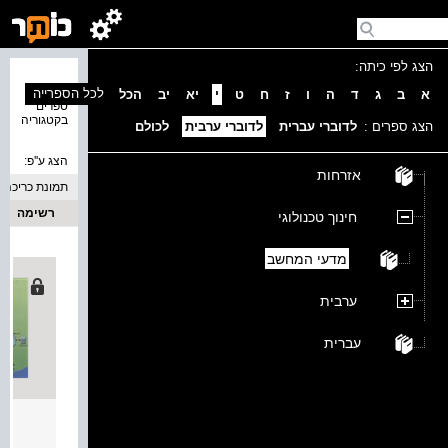
הצג לפי כיתה:
נמצאו 1
לכל הספרייה
א
ב
ג
ד
ה
ו
ז
ח
ט
י
יא
יב
הכל
ספרים
בקטגוריה
הצג ספרים :
לדוברי עברית
לדוברי ערבית
לכולם
הצג ע''פ:
אזרחות
תמונת כריכה
רשימה
חינוך טכנולוגי
מדעי המחשב
ערבית
עברית
مدخل إلى الب