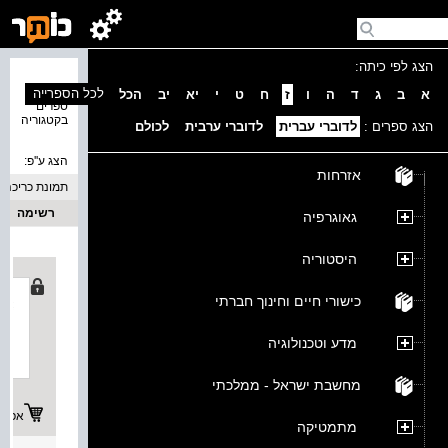
הצג לפי כיתה:
נמצאו 2
לכל הספרייה
א
ב
ג
ד
ה
ו
ז
ח
ט
י
יא
יב
הכל
ספרים
בקטגוריה
הצג ספרים :
לדוברי עברית
לדוברי ערבית
לכולם
הצג ע''פ:
אזרחות
תמונת כריכה
רשימה
גאוגרפיה
היסטוריה
כישורי חיים וחינוך חברתי
מדע וטכנולוגיה
מחשבת ישראל - ממלכתי
אפשרו
מתמטיקה