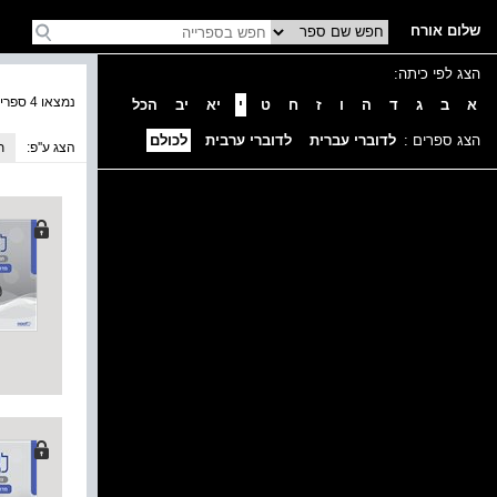
שלום אורח
הצג לפי כיתה:
נמצאו 4 ספרים בקטגוריה
א
ב
ג
ד
ה
ו
ז
ח
ט
י
יא
יב
הכל
הצג ספרים :
לדוברי עברית
לדוברי ערבית
לכולם
הצג ע''פ:
ת