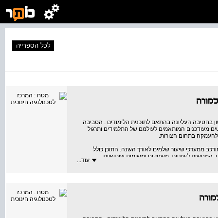
לכל הספרייה
 בחטיבה העליונה בהתאם לתוכנית הלימודים . הסביבה
ים מעודכנים המותאמים לעולמם של התלמידים ותרגול
 להעמקה בתחום הצורות.
ורכב ממערכי שיעור שלמים לאורך השנה. התוכן כולל
ם, המחשות לשוניות, משחקים ומשימות שיתופיות.
עוד...
ה עזרים ("טיפים") ללומדים. לאורך החוברת שזורים
ות בהגשה לבגרות, אנשי אקדמיה, עורכים לשוניים, מומחים