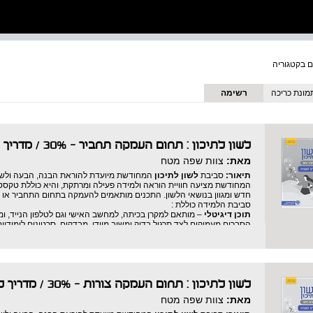
מונת כריכה
רשימה
לשון לתיכון : תחום העמקה תחביר - 30% / מדריך למורה
מאת:
צוות שפה מטח
תיאור:
סביבת
לשון לתיכון
המחודשת מיועדת להוראת הבנה, הבעה ולשון
המחודשת מציעה חוויית הוראה ולמידה פעילה ומרתקת, והיא כוללת טקסט
חדש ומגוון בנושאי הלשון. התכנים מותאמים להעמקה בתחום התחביר או
סביבת הלמידה כוללת :
תוכן דיגיטלי
– מותאם למקרן בכיתה, למחשב האישי וגם לטלפון הנייד, ומ
הסברים מעמיקים לצד תרגול בדיק ומשוב מיידי, מבדקים, סרטונים לימודיי
חוברת מלווה מודפסת
– מאפשרת לתרגל בכתב את כל נושאי הלימוד ומציע
קוֹדָרִים (QR code) המפנים ליחידות הלימוד המקבילות בסביבה הדיגיטלית ולסרטוני לימוד ייעודיים.
צוות הפיתוח של
לשון לתיכון
כולל מורות ללשון בעלות ניסיון של שנים רב
בתחום הטכנולוגיה ומעצבים גרפיים.
לשון לתיכון : תחום העמקה צורות - 30% / מדריך למורה
מאת:
צוות שפה מטח