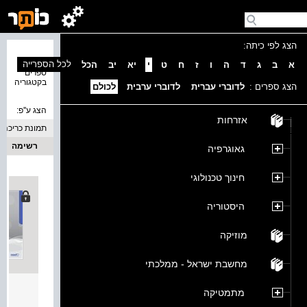
הצג לפי כיתה:
נמצאו 2
לכל הספרייה
א
ב
ג
ד
ה
ו
ז
ח
ט
י
יא
יב
הכל
ספרים
בקטגוריה
הצג ספרים :
לדוברי עברית
לדוברי ערבית
לכולם
הצג ע''פ:
אזרחות
תמונת כריכה
רשימה
גאוגרפיה
חינוך טכנולוגי
היסטוריה
מוזיקה
מחשבת ישראל - ממלכתי
לשון לת
מתמטיקה