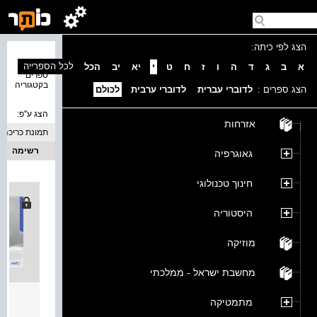
הצג לפי כיתה:
נמצאו 2
לכל הספרייה
א
ב
ג
ד
ה
ו
ז
ח
ט
י
יא
יב
הכל
ספרים
בקטגוריה
הצג ספרים :
לדוברי עברית
לדוברי ערבית
לכולם
הצג ע''פ:
אזרחות
תמונת כריכה
רשימה
גאוגרפיה
חינוך טכנולוגי
היסטוריה
מוזיקה
מחשבת ישראל - ממלכתי
לשון לת
מתמטיקה