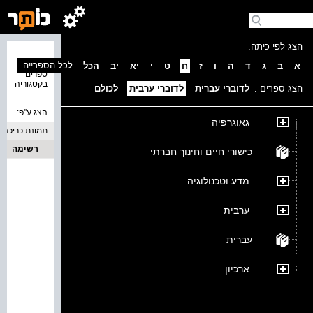
הצג לפי כיתה:
נמצאו 0
לכל הספרייה
א
ב
ג
ד
ה
ו
ז
ח
ט
י
יא
יב
הכל
ספרים
בקטגוריה
הצג ספרים :
לדוברי עברית
לדוברי ערבית
לכולם
הצג ע''פ:
גאוגרפיה
תמונת כריכה
רשימה
כישורי חיים וחינוך חברתי
מדע וטכנולוגיה
ערבית
עברית
ארכיון