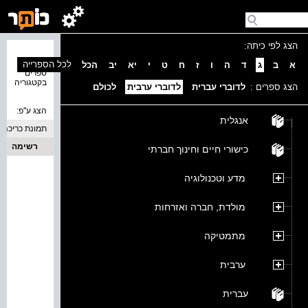
הצג לפי כיתה:
נמצאו 0
לכל הספרייה
א
ב
ג
ד
ה
ו
ז
ח
ט
י
יא
יב
הכל
ספרים
בקטגוריה
הצג ספרים :
לדוברי עברית
לדוברי ערבית
לכולם
הצג ע''פ:
אנגלית
תמונת כריכה
רשימה
כישורי חיים וחינוך חברתי
מדע וטכנולוגיה
מולדת, חברה ואזרחות
מתמטיקה
ערבית
עברית