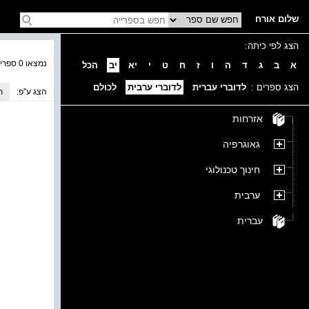
שלום אורח
הצג לפי כיתה:
נמצאו 0 ספרים בקטגוריה
א
ב
ג
ד
ה
ו
ז
ח
ט
י
יא
יב
הכל
הצג ספרים :
לדוברי עברית
לדוברי ערבית
לכולם
הצג ע''פ:
ת
אזרחות
גאוגרפיה
חינוך טכנולוגי
ערבית
עברית