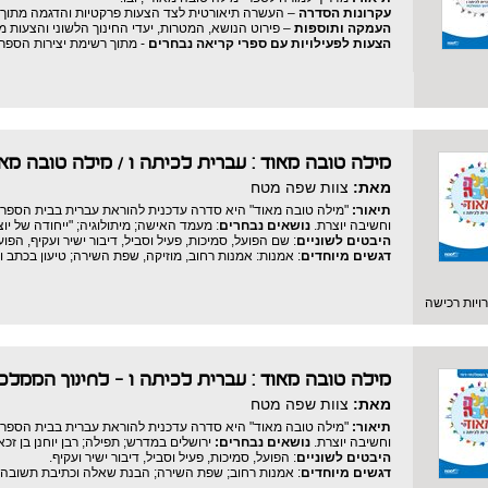
עקרונות הסדרה
– העשרה תיאורטית לצד הצעות פרקטיות והדגמה מתוך 
העמקה ותוספות
– פירוט הנושא, המטרות, יעדי החינוך הלשוני והצעות 
הצעות לפעילויות עם ספרי קריאה נבחרים
- מתוך רשימת יצירות הספר
מילה טובה מאוד : עברית לכיתה ו
/
מילה טובה מאו
מאת:
צוות שפה מטח
תיאור:
"מילה טובה מאוד" היא סדרה עדכנית להוראת עברית בבית הספר הי
וחשיבה יוצרת.
נושאים נבחרים
: מעמד האישה; מיתולוגיה; "ייחודה של יוצ
היבטים לשוניים
: שם הפועל, סמיכות, פעיל וסביל, דיבור ישיר ועקיף, הפועל
דגשים מיוחדים
: אמנות: אמנות רחוב, מוזיקה, שפת השירה; טיעון בכתב ו
יות רכישה
מילה טובה מאוד : עברית לכיתה ו - לחינוך הממלכ
מאת:
צוות שפה מטח
תיאור:
"מילה טובה מאוד" היא סדרה עדכנית להוראת עברית בבית הספר הי
וחשיבה יוצרת.
נושאים נבחרים:
ירושלים במדרש; תפילה; רבן יוחנן בן זכאי
היבטים לשוניים
: הפועל, סמיכות, פעיל וסביל, דיבור ישיר ועקיף.
דגשים מיוחדים
: אמנות רחוב; שפת השירה; הבנת שאלה וכתיבת תשובה;