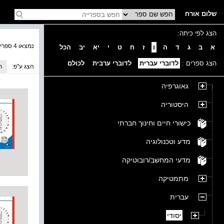
שלום אורח
הצג לפי כיתה:
נמצאו 4 ספרים בקטגוריה
א
ב
ג
ד
ה
ו
ז
ח
ט
י
יא
יב
הכל
הצג ספרים :
לדוברי עברית
לדוברי ערבית
לכולם
הצג ע''פ:
ת
גאוגרפיה
היסטוריה
כישורי חיים וחינוך חברתי
מדע וטכנולוגיה
מדעי המחשב/רובוטיקה
מתמטיקה
עברית
יסודי