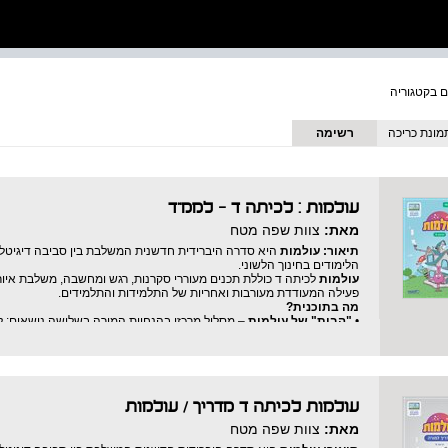
מונת כריכה
רשימה
עולמות : לכיתה ד - לממ"ד
מאת:
צוות שפה מטח
תיאור:
עולמות
היא סדרה היברידית חדשנית המשלבת בין סביבה דיגיטלית 
הלימודים בחינוך הלשוני.
עולמות
לכיתה ד כוללת תכנים מעוררי סקרנות, רגש ומחשבה, משלבת איור
פעילה המעודדת מעורבות ואחריות של התלמידות והתלמידים.
מה בתוכנית?
•
"הבית" של עולמות
– מסלול מרכזי בהנחיית המורה בשלושה נושאים: לזוז
•
בקצב שלי
– מסלול למידה עצמאית לקידום שטף הקריאה וחיזוק הבנת 
•
הגלריה
– אזור להנאה ולהעשרה.
עולמות לכיתה ד מדריך
/
עולמות
מאת:
צוות שפה מטח