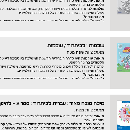
תיאור:
עולמות
היא סדרה היברידית חדשנית המשלבת בין סביבה דיגיטלית 
הלימודים בחינוך הלשוני.
עולמות
לכיתה ד כוללת תכנים מעוררי סקרנות, רגש ומחשבה, משלבת איור
פעילה המעודדת מעורבות ואחריות של התלמידות והתלמידים.
מה בתוכנית?
• "הבית" של עולמות
– מסלול מרכזי בהנחיית המורה בשלושה נושאים: לזוז
• בקצב שלי
– מסלול למידה עצמאית לקידום שטף הקריאה וחיזוק הבנת 
• הגלריה
– אזור להנאה ולהעשרה.
עולמות : לכיתה ד
/
עולמות
מאת:
צוות שפה מטח
תיאור:
עולמות
היא סדרה היברידית חדשנית המשלבת בין סביבה דיגיטלית 
הלימודים בחינוך הלשוני.
עולמות לכיתה ד כוללת תכנים מעוררי סקרנות, רגש ומחשבה, משלבת איור
פעילה המעודדת מעורבות ואחריות של התלמידות והתלמידים.
מה בתוכנית?
•
"הבית" של עולמות
– מסלול מרכזי בהנחיית המורה בשלושה נושאים: לזוז
•
בקצב שלי
– מסלול למידה עצמאית לקידום שטף הקריאה וחיזוק הבנת 
•
הגלריה
– אזור להנאה ולהעשרה.
מילה טובה מאוד : עברית לכיתה ד : ספר 2 - לחינוך הממלכתי-דתי
מאת:
צוות מטח .
תיאור:
"מילה טובה מאוד" היא סדרה עדכנית להוראת עברית בבית הספר הי
וחשיבה יוצרת.
נושאים נבחרים
: הלוח העברי; שפת הסימנים; "ייחודו של יוצר" - אריך קסט
היבטים לשוניים
: משפטים וכינויי גוף פרודים וחבורים; בקשות, הוראות או 