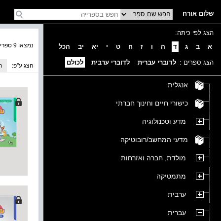
שלום אורח
הצג לפי כיתה:
נמצאו 9 ספרים בקטגוריה
א
ב
ג
ד
ה
ו
ז
ח
ט
י
יא
יב
הכל
הצג ספרים :
לדוברי עברית
לדוברי ערבית
לכולם
הצג ע''פ:
ת
אנגלית
כישורי חיים וחינוך חברתי
מדע וטכנולוגיה
מדעי המחשב/רובוטיקה
מולדת, חברה ואזרחות
מתמטיקה
ערבית
עברית