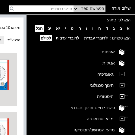
שלום אורח
הצג לפי כיתה:
נמצאו 10 ספרים בקטגוריה
א
ב
ג
ד
ה
ו
ז
ח
ט
י
יא
יב
הכל
הצג ספרים :
לדוברי עברית
לדוברי ערבית
לכולם
הצג ע''פ:
ת
אזרחות
אנגלית
גאוגרפיה
חינוך טכנולוגי
היסטוריה
כישורי חיים וחינוך חברתי
מדע וטכנולוגיה
מדעי המחשב/רובוטיקה