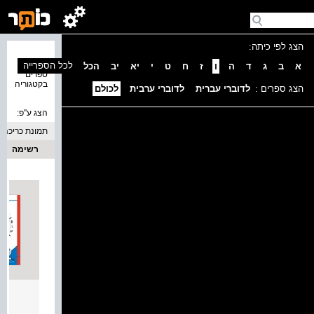
הצג לפי כיתה:
נמצאו 2
לכל הספרייה
א
ב
ג
ד
ה
ו
ז
ח
ט
י
יא
יב
הכל
ספרים
בקטגוריה
הצג ספרים :
לדוברי עברית
לדוברי ערבית
לכולם
הצג ע''פ:
תמונת כריכה
רשימה
מילה 