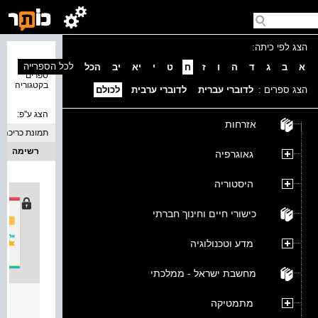
הצג לפי כיתה:
נמצאו 1
לכל הספרייה
א
ב
ג
ד
ה
ו
ז
ח
ט
י
יא
יב
הכל
ספרים
בקטגוריה
הצג ספרים :
לדוברי עברית
לדוברי ערבית
לכולם
הצג ע''פ:
אזרחות
תמונת כריכה
רשימה
גאוגרפיה
היסטוריה
כישורי חיים וחינוך חברתי
מדע וטכנולוגיה
מחשבת ישראל - ממלכתי
אלפון
מתמטיקה