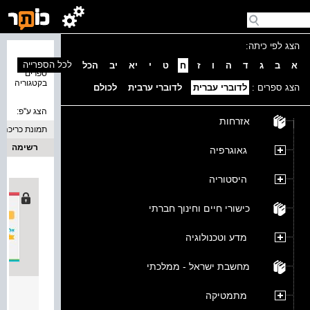
הצג לפי כיתה:
נמצאו 1
לכל הספרייה
א
ב
ג
ד
ה
ו
ז
ח
ט
י
יא
יב
הכל
ספרים
בקטגוריה
הצג ספרים :
לדוברי עברית
לדוברי ערבית
לכולם
הצג ע''פ:
אזרחות
תמונת כריכה
רשימה
גאוגרפיה
היסטוריה
כישורי חיים וחינוך חברתי
מדע וטכנולוגיה
מחשבת ישראל - ממלכתי
אלפון
מתמטיקה