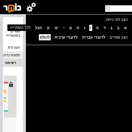
הצג לפי כיתה:
נמצאו 1
לכל הספרייה
א
ב
ג
ד
ה
ו
ז
ח
ט
י
יא
יב
הכל
ספרים
בקטגוריה
הצג ספרים :
לדוברי עברית
לדוברי ערבית
לכולם
הצג ע''פ:
תמונת כריכה
רשימה
אלפון